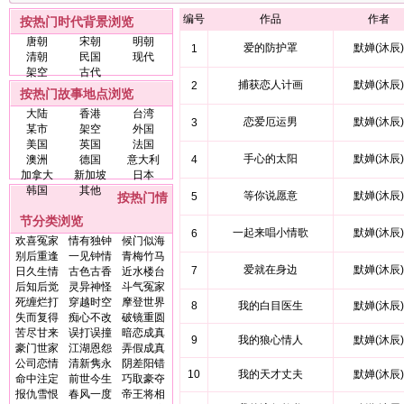
编号
作品
作者
按热门时代背景浏览
唐朝
宋朝
明朝
爱的防护罩
默婵(沐辰)
1
清朝
民国
现代
架空
古代
捕获恋人计画
默婵(沐辰)
2
按热门故事地点浏览
大陆
香港
台湾
恋爱厄运男
默婵(沐辰)
3
某市
架空
外国
美国
英国
法国
手心的太阳
默婵(沐辰)
澳洲
德国
意大利
4
加拿大
新加坡
日本
韩国
其他
等你说愿意
默婵(沐辰)
按热门情
5
节分类浏览
一起来唱小情歌
默婵(沐辰)
6
欢喜冤家
情有独钟
候门似海
别后重逢
一见钟情
青梅竹马
爱就在身边
默婵(沐辰)
7
日久生情
古色古香
近水楼台
后知后觉
灵异神怪
斗气冤家
死缠烂打
穿越时空
摩登世界
8
我的白目医生
默婵(沐辰)
失而复得
痴心不改
破镜重圆
苦尽甘来
误打误撞
暗恋成真
9
我的狼心情人
默婵(沐辰)
豪门世家
江湖恩怨
弄假成真
公司恋情
清新隽永
阴差阳错
10
我的天才丈夫
默婵(沐辰)
命中注定
前世今生
巧取豪夺
报仇雪恨
春风一度
帝王将相