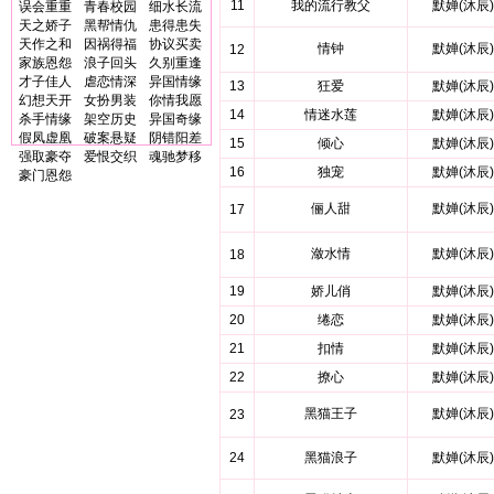
11
我的流行教父
默婵(沐辰)
误会重重
青春校园
细水长流
天之娇子
黑帮情仇
患得患失
天作之和
因祸得福
协议买卖
情钟
默婵(沐辰)
12
家族恩怨
浪子回头
久别重逢
才子佳人
虐恋情深
异国情缘
13
狂爱
默婵(沐辰)
幻想天开
女扮男装
你情我愿
14
情迷水莲
默婵(沐辰)
杀手情缘
架空历史
异国奇缘
假凤虚凰
破案悬疑
阴错阳差
15
倾心
默婵(沐辰)
强取豪夺
爱恨交织
魂驰梦移
16
独宠
默婵(沐辰)
豪门恩怨
俪人甜
默婵(沐辰)
17
潋水情
默婵(沐辰)
18
19
娇儿俏
默婵(沐辰)
20
绻恋
默婵(沐辰)
21
扣情
默婵(沐辰)
22
撩心
默婵(沐辰)
黑猫王子
默婵(沐辰)
23
24
黑猫浪子
默婵(沐辰)