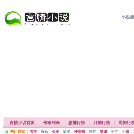
小说
言情小说首页
作家列表
总排行榜
月排行榜
周排行
热门作家
古灵
寄秋
金萱
简璎
楼雨晴
裘梦
黎孅
千寻
于晴