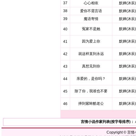
37
心心相依
默婵(沐辰)
38
爱你不需言语
默婵(沐辰)
39
魔语寄情
默婵(沐辰)
冤家不是她
默婵(沐辰)
40
因为爱上你
默婵(沐辰)
41
就这样直到永远
默婵(沐辰)
42
真想见到你
默婵(沐辰)
43
亲爱的，是你吗？
默婵(沐辰)
44
除了你，我谁也不要
默婵(沐辰)
45
摔到紫眸酷老公
默婵(沐辰)
46
言情小说作家列表(按字母排序)：
Copyright ©
言情