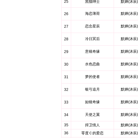
25
黑猫绅士
默婵(沐辰)
海恋薄荷
默婵(沐辰)
26
恋念星辰
默婵(沐辰)
27
冷日冥后
默婵(沐辰)
28
意镜奇缘
默婵(沐辰)
29
水色恋曲
默婵(沐辰)
30
梦的使者
默婵(沐辰)
31
银弓追月
默婵(沐辰)
32
如镜奇缘
默婵(沐辰)
33
天使之翼
默婵(沐辰)
34
35
捍卫情人
默婵(沐辰)
36
零度Ｃ的爱恋
默婵(沐辰)