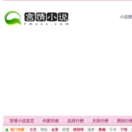
小说
言情小说首页
作家列表
总排行榜
月排行榜
周排行
热门作家
古灵
寄秋
金萱
简璎
楼雨晴
裘梦
黎孅
千寻
于晴