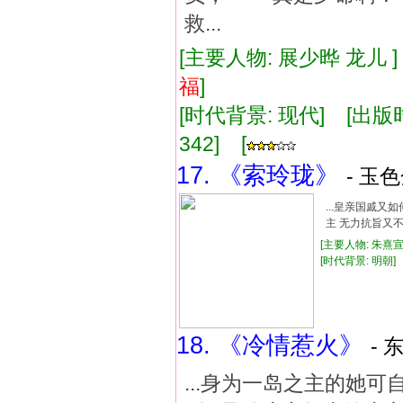
救...
[主要人物: 展少晔 龙儿 
福
]
[时代背景: 现代] [出版时间:
342] [
17. 《索玲珑》
- 玉色
...皇亲国戚
主 无力抗旨又
[主要人物: 朱熹宣
[时代背景: 明朝] [
18. 《冷情惹火》
- 
...身为一岛之主的她