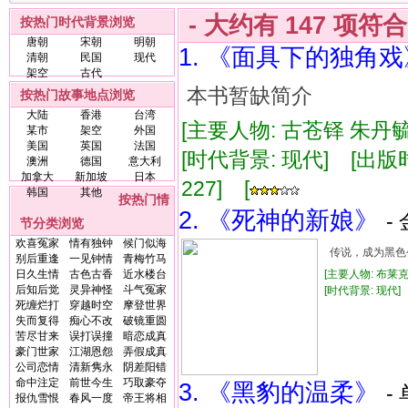
- 大约有
147
项符
按热门时代背景浏览
唐朝
宋朝
明朝
1. 《面具下的独角戏
清朝
民国
现代
架空
古代
本书暂缺简介
按热门故事地点浏览
大陆
香港
台湾
[主要人物: 古苍铎 朱丹毓
某市
架空
外国
美国
英国
法国
[时代背景: 现代] [出版时间:
澳洲
德国
意大利
加拿大
新加坡
日本
227] [
韩国
其他
按热门情
2. 《死神的新娘》
-
节分类浏览
欢喜冤家
情有独钟
候门似海
传说，成为黑色公
别后重逢
一见钟情
青梅竹马
日久生情
古色古香
近水楼台
[主要人物: 布莱克
后知后觉
灵异神怪
斗气冤家
[时代背景: 现代] [
死缠烂打
穿越时空
摩登世界
失而复得
痴心不改
破镜重圆
苦尽甘来
误打误撞
暗恋成真
豪门世家
江湖恩怨
弄假成真
公司恋情
清新隽永
阴差阳错
命中注定
前世今生
巧取豪夺
3. 《黑豹的温柔》
-
报仇雪恨
春风一度
帝王将相