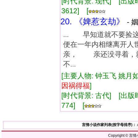
[时代背景: 现代] [出版时间:
3612] [
20. 《婢惹玄劫》
- 
... 早知道就不要
便在一年内相继离开人
亲， 亲还没寻着，
不...
[主要人物: 钟玉飞 姚月如
因祸
得福
]
[时代背景: 古代] [出版时间:
774] [
言情小说作家列表(按字母排序)：
Copyright ©
言情