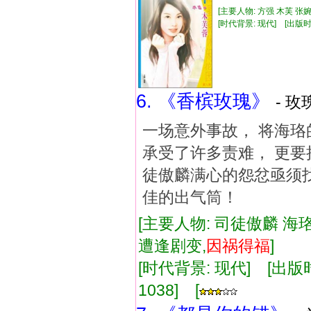
[主要人物: 方强 木芙 张婉
[时代背景: 现代] [出版时间: 
6. 《香槟玫瑰》
- 玫
一场意外事故， 将海珞
承受了许多责难， 更要
徒傲麟满心的怨忿亟须找
佳的出气筒！
[主要人物: 司徒傲麟 海珞
遭逢剧变,
因祸
得福
]
[时代背景: 现代] [出版时间:
1038] [