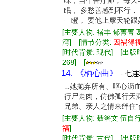
味，当个香疗师， 每天
眠， 多愁善感到不行，
一瞪， 要他上摩天轮跟
[主要人物: 褚丰 郁菁菁 
湾] [情节分类:
因祸
得
[时代背景: 现代] [出版时间:
268] [
14. 《栖心曲》
- 七
...她抛弃所有、呕心
行尸走肉，仿佛孤行天
兄弟、亲人之情来绊住“他
[主要人物: 聂箸文 伍自行
福
]
[时代背景: 古代] [出版时间: