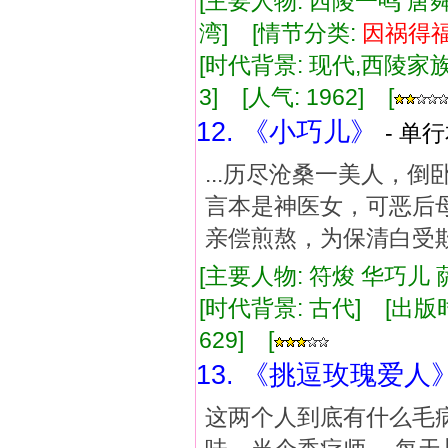
[主要人物: 西陵一鸣 唐
湾] [情节分类:
因祸
得
[时代背景: 现代,西陵家族] 
3] [人气: 1962] [
12. 《小巧儿》
- 单行
...历尽沧桑一美人，
言本是神医女，可恶后母
亲偿煎熬，为保清白受欺
[主要人物: 符焌 华巧儿 
[时代背景: 古代] [出版时间:
629] [
13. 《挑逗玫瑰爱人
这两个人到底有什么毛病