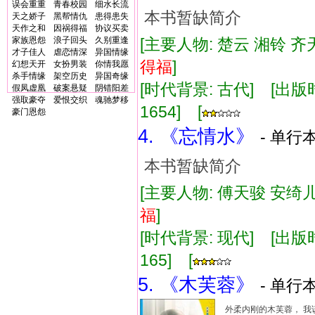
误会重重
青春校园
细水长流
本书暂缺简介
天之娇子
黑帮情仇
患得患失
天作之和
因祸得福
协议买卖
家族恩怨
浪子回头
久别重逢
[主要人物: 楚云 湘铃 齐
才子佳人
虐恋情深
异国情缘
得福
]
幻想天开
女扮男装
你情我愿
杀手情缘
架空历史
异国奇缘
[时代背景: 古代] [出版时间:
假凤虚凰
破案悬疑
阴错阳差
强取豪夺
爱恨交织
魂驰梦移
1654] [
豪门恩怨
4. 《忘情水》
- 单行本
本书暂缺简介
[主要人物: 傅天骏 安绮儿
福
]
[时代背景: 现代] [出版时间:
165] [
5. 《木芙蓉》
- 单行本
外柔内刚的木芙蓉， 我