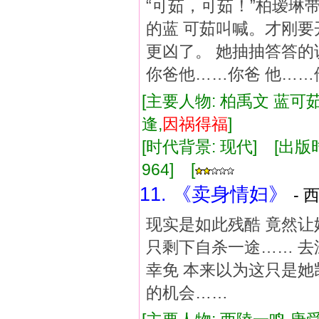
“可茹，可茹！”柏瑷
的蓝 可茹叫喊。才刚
更凶了。 她抽抽答答的
你爸他……你爸 他……
[主要人物: 柏禹文 蓝可茹
逢,
因祸
得福
]
[时代背景: 现代] [出版时间:
964] [
11. 《卖身情妇》
- 
现实是如此残酷 竟然让
只剩下自杀一途…… 去
幸免 本来以为这只是她
的机会……