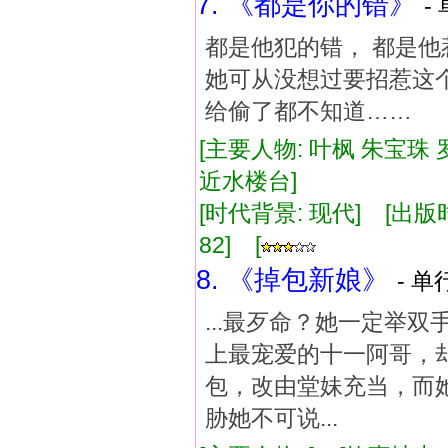
7. 《都是你的错》
-
都是他犯的错， 都是他
她可从没想过要招惹这个
给偷了都不知道……
[主要人物: 叶枫 朱宝珠 
近水楼台]
[时代背景: 现代] [出版时间:
82] [
8. 《掉包新娘》
- 单
...最歹命？她一定举
上最宠爱的十一阿哥，
包，改由堂妹充当，而
胁她不可说...