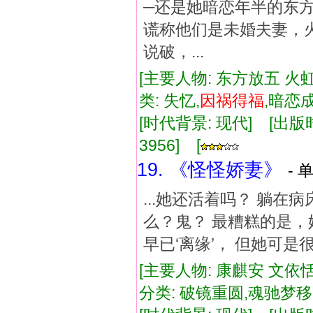
─还是她暗恋年半的东
谎称他们是未婚夫妻，
说破，...
[主要人物: 东方放五 火虹
类: 失忆,
因祸
得福
,暗恋
[时代背景: 现代] [出版时间:
3956] [
19. 《怪怪娇妻》
- 
...她还活着吗？ 躺在
么？鬼？ 最糟糕的是，
早已‘离缘’， 但她可是
[主要人物: 康麒安 文依恬
分类: 破镜重圆,魂驰梦移