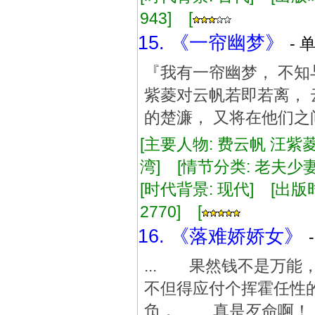
943] [
15. 《一帘幽梦》
- 
『我有一帘幽梦， 不知
紫菱对云帆若即若离， 
的楚濂， 又将在他们
[主要人物: 费云帆 汪紫菱
湾] [情节分类: 老夫少
[时代背景: 现代] [出版时间:
2770] [
16. 《落难娇娇女》
... 果然钱不是
不但得应付个挥霍任性
负， 真是歹命啊！