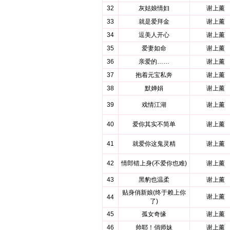
32
灰姑娘情妇
谢上薰
33
就是爱拜金
谢上薰
34
逗美人开心
谢上薰
35
爱妻如命
谢上薰
36
亲爱的……
谢上薰
37
抱着元宝私奔
谢上薰
38
默婵娟
谢上薰
39
戏情江湖
谢上薰
40
爱你其实不简单
谢上薰
41
就爱你这鬼灵精
谢上薰
42
情郎错上身(不爱你也难)
谢上薰
43
黑豹也温柔
谢上薰
贴身俏新娘(终于赖上你
谢上薰
44
了)
45
孤女奇缘
谢上薰
46
帅耶！俏师妹
谢上薰