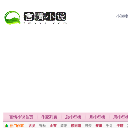
小说
言情小说首页
作家列表
总排行榜
月排行榜
周排行
热门作家
古灵
寄秋
金萱
简璎
楼雨晴
裘梦
黎孅
千寻
于晴