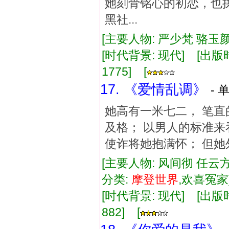
她刻骨铭心的初恋，也
黑社...
[主要人物: 严少梵 骆玉颜
[时代背景: 现代] [出版时间:
1775] [
17. 《爱情乱调》
- 
她高有一米七二， 笔直
及格； 以男人的标准来
使诈将她抱满怀； 但她
[主要人物: 风间彻 任云
分类:
摩登
世界
,欢喜冤
[时代背景: 现代] [出版时间:
882] [