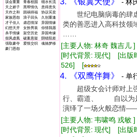
3. 《银翼天使》
- 林
误会重重
青春校园
细水长流
天之娇子
黑帮情仇
患得患失
天作之和
因祸得福
协议买卖
世纪电脑病毒的肆虐
家族恩怨
浪子回头
久别重逢
类的善恶进入高科技领
才子佳人
虐恋情深
异国情缘
幻想天开
女扮男装
你情我愿
……
杀手情缘
架空历史
异国奇缘
假凤虚凰
破案悬疑
阴错阳差
强取豪夺
爱恨交织
魂驰梦移
[主要人物: 林奇 魏吉儿 
豪门恩怨
[时代背景: 现代] [出版时间:
526] [
4. 《双鹰伴舞》
- 单
超级女会计师对上强
行、霸道、 自以为
演绎了一场火般恋情—
[主要人物: 韦啸鸣 戎敏 
[时代背景: 现代] [出版时间: