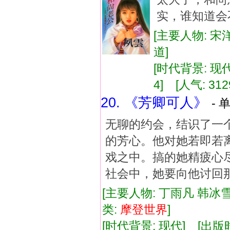
实，谁知道会
[主要人物: 宋
道]
[时代背景: 现代]
4] [人气: 312
20. 《芳卿可人》
- 
无聊的约会，结识了一
的芳心。他对她若即若
戏之中。搞的她精疲心
社会中，她要向他讨回那笔"心债
[主要人物: 丁雨凡 韩冰雪
类:
摩登
世界
]
[时代背景: 现代] [出版时间: