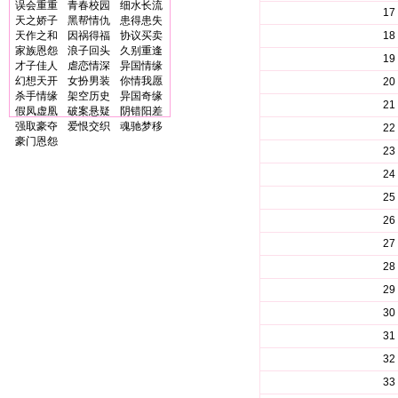
误会重重
青春校园
细水长流
17
天之娇子
黑帮情仇
患得患失
天作之和
因祸得福
协议买卖
18
家族恩怨
浪子回头
久别重逢
19
才子佳人
虐恋情深
异国情缘
幻想天开
女扮男装
你情我愿
20
杀手情缘
架空历史
异国奇缘
21
假凤虚凰
破案悬疑
阴错阳差
强取豪夺
爱恨交织
魂驰梦移
22
豪门恩怨
23
24
25
26
27
28
29
30
31
32
33