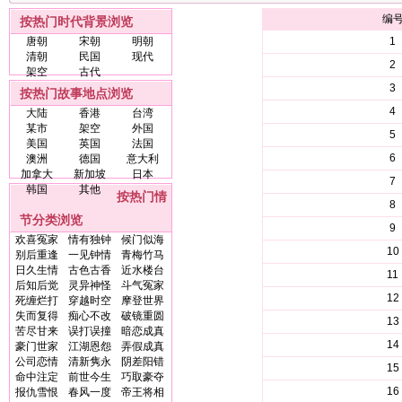
编
按热门时代背景浏览
唐朝
宋朝
明朝
1
清朝
民国
现代
2
架空
古代
3
按热门故事地点浏览
4
大陆
香港
台湾
某市
架空
外国
5
美国
英国
法国
6
澳洲
德国
意大利
加拿大
新加坡
日本
7
韩国
其他
按热门情
8
节分类浏览
9
欢喜冤家
情有独钟
候门似海
10
别后重逢
一见钟情
青梅竹马
日久生情
古色古香
近水楼台
11
后知后觉
灵异神怪
斗气冤家
12
死缠烂打
穿越时空
摩登世界
失而复得
痴心不改
破镜重圆
13
苦尽甘来
误打误撞
暗恋成真
14
豪门世家
江湖恩怨
弄假成真
公司恋情
清新隽永
阴差阳错
15
命中注定
前世今生
巧取豪夺
16
报仇雪恨
春风一度
帝王将相