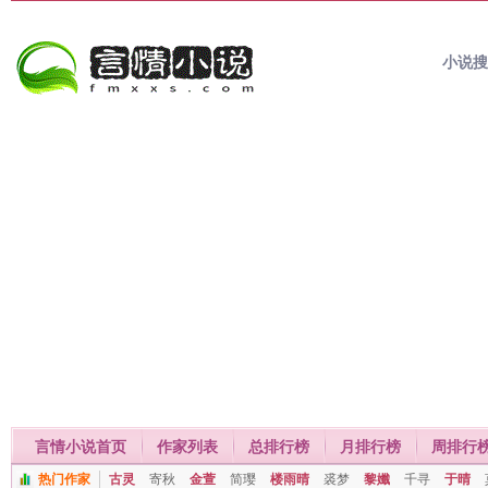
小说
言情小说首页
作家列表
总排行榜
月排行榜
周排行
热门作家
古灵
寄秋
金萱
简璎
楼雨晴
裘梦
黎孅
千寻
于晴